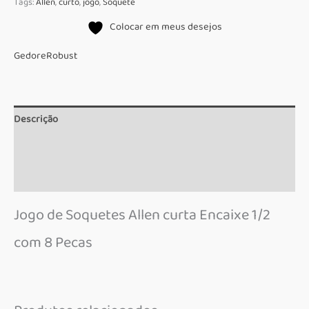
Tags:
Allen
,
curto
,
jogo
,
Soquete
Colocar em meus desejos
Gedore
Robust
Descrição
Informação adicional
Marca
Jogo de Soquetes Allen curta Encaixe 1/2
com 8 Pecas