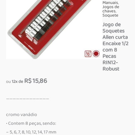
Manuais
,
Jogos de
chaves
,
Soquete
Jogo de
Soquetes
Allen curta
Encaixe 1/2
com 8
Pecas
RIN12-
Robust
R$ 15,86
ou
12x de
—————————————
cromo vanádio
• Contem 8 peças, sendo:
– 5, 6, 7, 8, 10, 12, 14, 17 mm