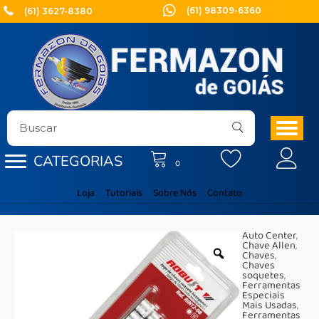
Ir
(61) 98309-6360
(61) 3627-8380
para
o
conteúdo
CATEGORIAS
0
Loja
Tutoriais
Sobre Nós
Contato
Auto Center
,
Chave Allen
,
Chaves
,
Chaves
soquetes
,
Ferramentas
Especiais
Mais Usadas
,
Ferramentas