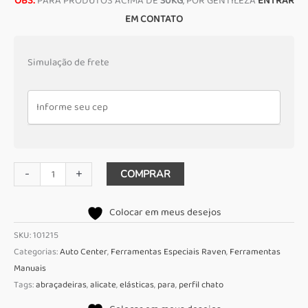
OBS:
PARA PRODUTOS ACIMA DE
30KG
, POR GENTILEZA
ENTRAR
EM CONTATO
Simulação de frete
Alicate
-
+
COMPRAR
para
abraçadeiras
Colocar em meus desejos
elásticas
SKU:
101215
perfil
Categorias:
Auto Center
,
Ferramentas Especiais Raven
,
Ferramentas
chato
Manuais
Raven
Tags:
abraçadeiras
,
alicate
,
elásticas
,
para
,
perfil chato
101215