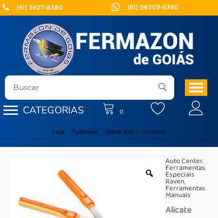
Ir
(61) 98309-6360
(61) 3627-8380
para
o
conteúdo
CATEGORIAS
0
Loja
Tutoriais
Sobre Nós
Contato
Auto Center
,
Ferramentas
Especiais
Raven
,
Ferramentas
Manuais
Alicate