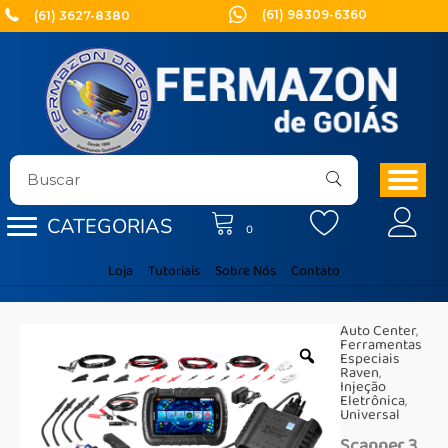
Ir
(61) 98309-6360
(61) 3627-8380
para
o
conteúdo
CATEGORIAS
0
Loja
Tutoriais
Sobre Nós
Contato
Auto Center
,
Ferramentas
Especiais
Raven
,
Injeção
Eletrônica
,
Universal
Scanner 3