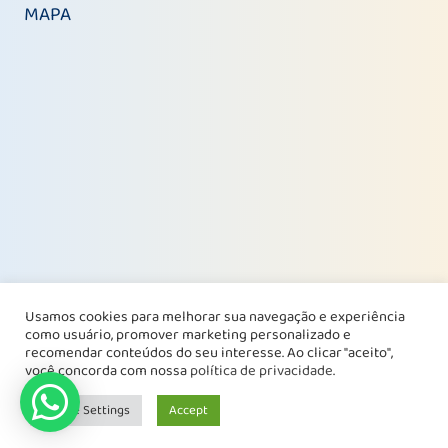
MAPA
Usamos cookies para melhorar sua navegação e experiência
como usuário, promover marketing personalizado e
recomendar conteúdos do seu interesse. Ao clicar "aceito",
você concorda com nossa
política de privacidade
.
Cookie Settings
Accept
© 2022 Fermazon de Goiás. Todos os direitos reservados.