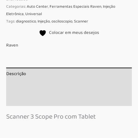
Categorias:
Auto Center
,
Ferramentas Especiais Raven
,
Injeção
Eletrônica
,
Universal
Tags:
diagnostico
,
Injeção
,
osciloscopio
,
Scanner
Colocar em meus desejos
Raven
Descrição
Informação adicional
Marca
Scanner 3 Scope Pro com Tablet