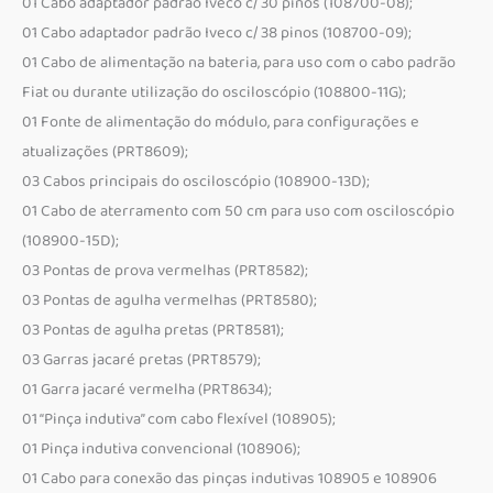
01 Cabo adaptador padrão Iveco c/ 30 pinos (108700-08);
01 Cabo adaptador padrão Iveco c/ 38 pinos (108700-09);
01 Cabo de alimentação na bateria, para uso com o cabo padrão
Fiat ou durante utilização do osciloscópio (108800-11G);
01 Fonte de alimentação do módulo, para configurações e
atualizações (PRT8609);
03 Cabos principais do osciloscópio (108900-13D);
01 Cabo de aterramento com 50 cm para uso com osciloscópio
(108900-15D);
03 Pontas de prova vermelhas (PRT8582);
03 Pontas de agulha vermelhas (PRT8580);
03 Pontas de agulha pretas (PRT8581);
03 Garras jacaré pretas (PRT8579);
01 Garra jacaré vermelha (PRT8634);
01 “Pinça indutiva” com cabo flexível (108905);
01 Pinça indutiva convencional (108906);
01 Cabo para conexão das pinças indutivas 108905 e 108906