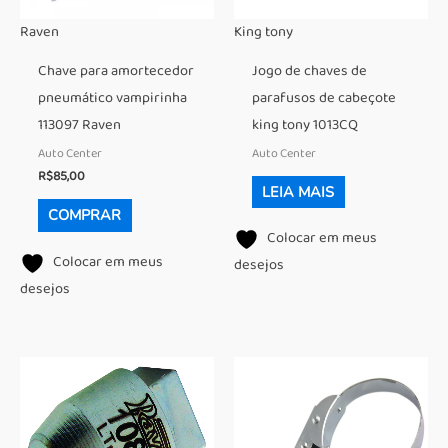
Raven
King tony
Chave para amortecedor
Jogo de chaves de
pneumático vampirinha
parafusos de cabeçote
113097 Raven
king tony 1013CQ
Auto Center
Auto Center
R$
85,00
LEIA MAIS
COMPRAR
Colocar em meus
Colocar em meus
desejos
desejos