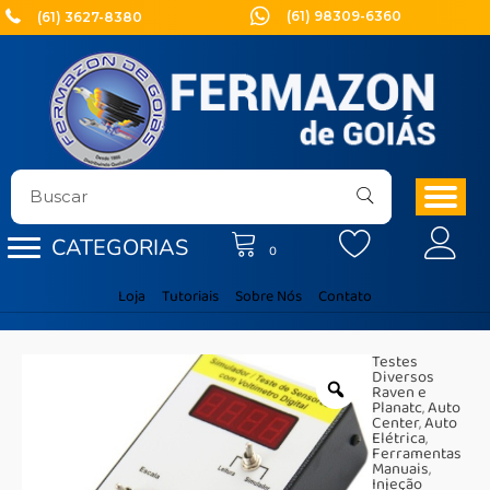
Ir
(61) 98309-6360
(61) 3627-8380
para
o
conteúdo
CATEGORIAS
0
Loja
Tutoriais
Sobre Nós
Contato
Testes
Diversos
Raven e
Planatc
,
Auto
Center
,
Auto
Elétrica
,
Ferramentas
Manuais
,
Injeção