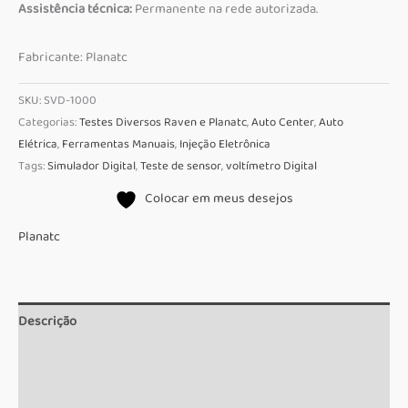
Assistência técnica:
Permanente na rede autorizada.
Fabricante: Planatc
SKU:
SVD-1000
Categorias:
Testes Diversos Raven e Planatc
,
Auto Center
,
Auto
Elétrica
,
Ferramentas Manuais
,
Injeção Eletrônica
Tags:
Simulador Digital
,
Teste de sensor
,
voltímetro Digital
Colocar em meus desejos
Planatc
Descrição
Informação adicional
Marca