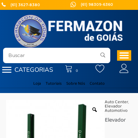
Ir
(61) 98309-6360
(61) 3627-8380
para
o
conteúdo
CATEGORIAS
0
Loja
Tutoriais
Sobre Nós
Contato
Auto Center
,
Elevador
Automotivo
Elevador