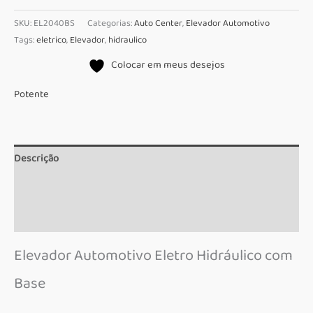
SKU:
EL2040BS
Categorias:
Auto Center
,
Elevador Automotivo
Tags:
eletrico
,
Elevador
,
hidraulico
Colocar em meus desejos
Potente
Descrição
Informação adicional
Marca
Elevador Automotivo Eletro Hidráulico com
Base