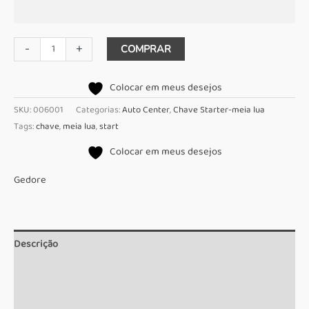
Chave
-
+
COMPRAR
starter
meia
Colocar em meus desejos
lua
SKU:
006001
Categorias:
Auto Center
,
Chave Starter-meia lua
11x13mm
Tags:
chave
,
meia lua
,
start
Gedore
Colocar em meus desejos
quantidade
Gedore
Descrição
Informação adicional
Marca