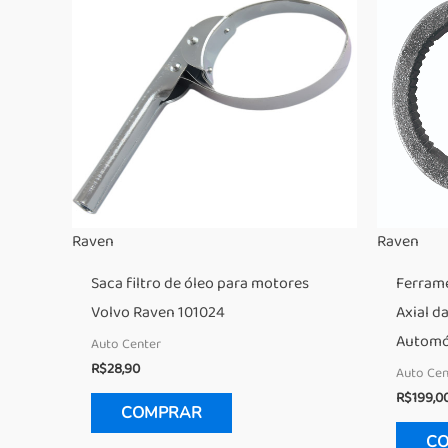
Raven
Raven
Saca filtro de óleo para motores
Ferrame
Volvo Raven 101024
Axial d
Automó
Auto Center
R$
28,90
Auto Cen
R$
199,0
COMPRAR
C