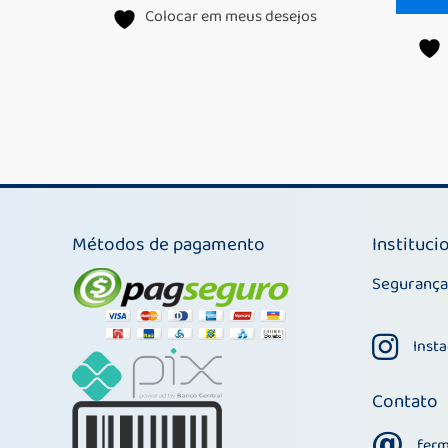
Colocar em meus desejos
Métodos de pagamento
Instituci
Segurança
Instagram
Inst
Contato
fermazom
fer