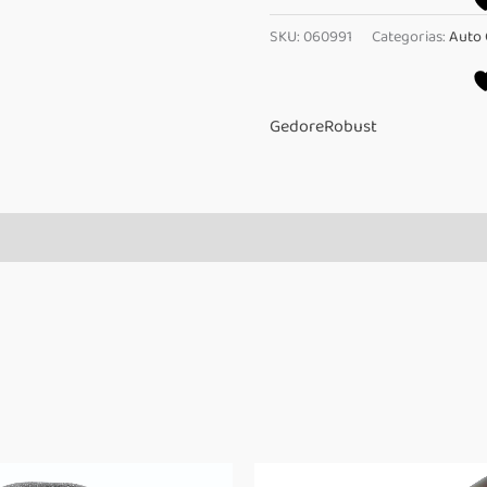
Curto
SKU:
060991
Categorias:
Auto 
T60
Robust
quantidade
Gedore
Robust