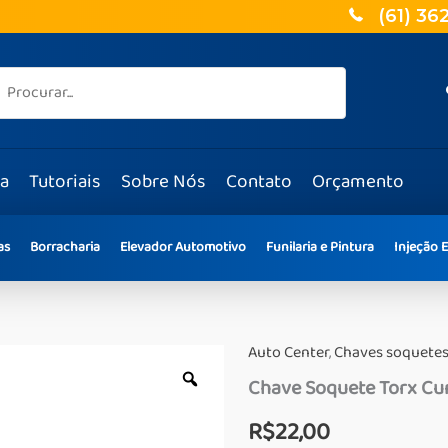
(61) 36
ja
Tutoriais
Sobre Nós
Contato
Orçamento
as
Borracharia
Elevador Automotivo
Funilaria e Pintura
Injeção E
Auto Center
,
Chaves soquete
Chave Soquete Torx Cu
R$
22,00