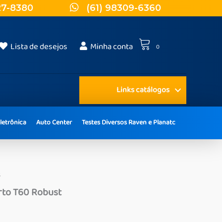
27-8380
(61) 98309-6360
Lista de desejos
Minha conta
0
Links catálogos
letrônica
Auto Center
Testes Diversos Raven e Planatc
s
rto T60 Robust