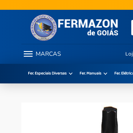
Ir
para
o
conteúdo
Lo
MARCAS
Fer. Especiais Diversas
Fer. Manuais
Fer. Elétric