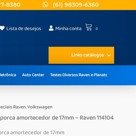
27-8380
(61) 98309-6360
Lista de desejos
Minha conta
0
Links catálogos
letrônica
Auto Center
Testes Diversos Raven e Planatc
eciais Raven
,
Volkswagen
 porca amortecedor de 17mm – Raven 114104
porca amortecedor de 17mm