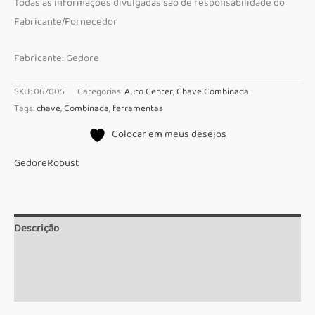
Todas as informações divulgadas são de responsabilidade do
Fabricante/Fornecedor
Fabricante: Gedore
SKU:
067005
Categorias:
Auto Center
,
Chave Combinada
Tags:
chave
,
Combinada
,
ferramentas
Colocar em meus desejos
Gedore
Robust
Descrição
Informação adicional
Marca