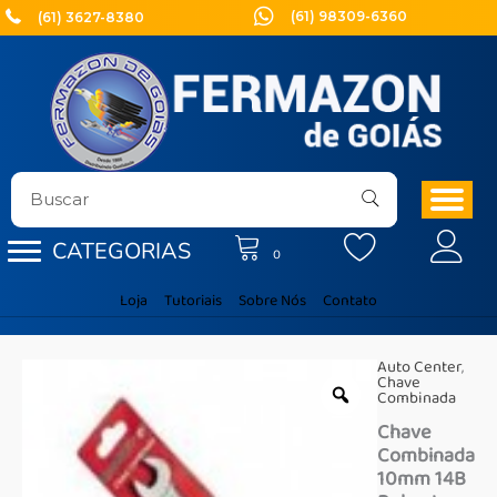
Ir
(61) 98309-6360
(61) 3627-8380
para
o
conteúdo
CATEGORIAS
0
Loja
Tutoriais
Sobre Nós
Contato
Auto Center
,
Chave
Combinada
Chave
Combinada
10mm 14B