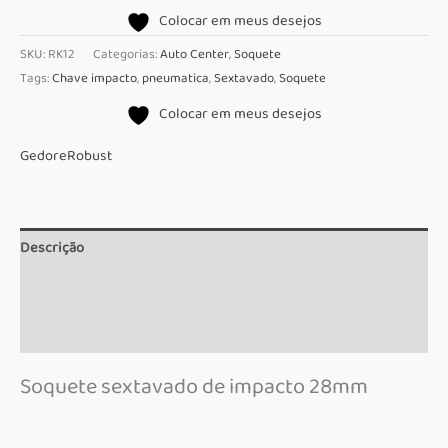
de
Colocar em meus desejos
impacto
SKU:
RK12
Categorias:
Auto Center
,
Soquete
28mm
Tags:
Chave impacto
,
pneumatica
,
Sextavado
,
Soquete
Enc.1/2
Colocar em meus desejos
RK12
Robust
Gedore
Robust
quantidade
Descrição
Informação adicional
Marca
Soquete sextavado de impacto 28mm