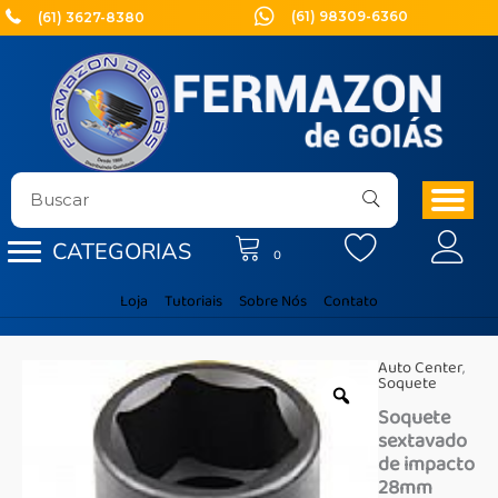
Ir
(61) 98309-6360
(61) 3627-8380
para
o
conteúdo
CATEGORIAS
0
Loja
Tutoriais
Sobre Nós
Contato
Auto Center
,
Soquete
Soquete
sextavado
de impacto
28mm