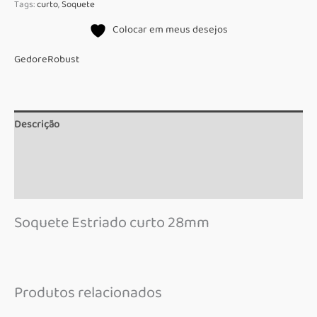
Tags:
curto
,
Soquete
Robust
Colocar em meus desejos
quantidade
Gedore
Robust
Descrição
Informação adicional
Marca
Soquete Estriado curto 28mm
Produtos relacionados