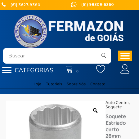
Ir
(61) 98309-6360
(61) 3627-8380
para
o
conteúdo
CATEGORIAS
0
Loja
Tutoriais
Sobre Nós
Contato
Auto Center
,
Soquete
Soquete
Estriado
curto
28mm