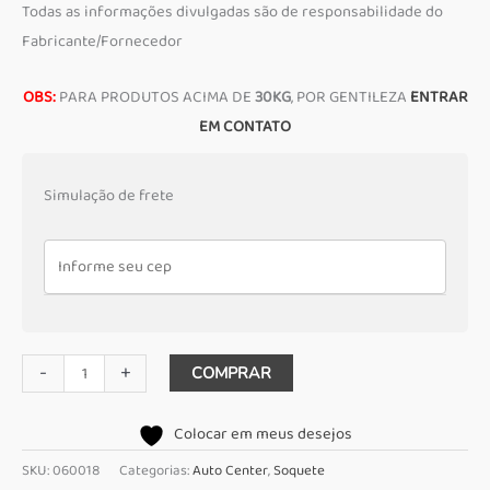
Todas as informações divulgadas são de responsabilidade do
Fabricante/Fornecedor
OBS:
PARA PRODUTOS ACIMA DE
30KG
, POR GENTILEZA
ENTRAR
EM CONTATO
Simulação de frete
Soquete
-
+
COMPRAR
Estriado
curto
Colocar em meus desejos
28mm
SKU:
060018
Categorias:
Auto Center
,
Soquete
Enc1/2