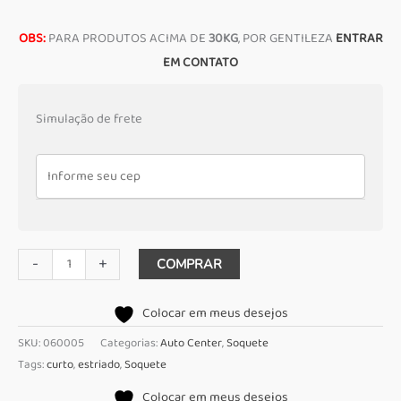
OBS:
PARA PRODUTOS ACIMA DE
30KG
, POR GENTILEZA
ENTRAR
EM CONTATO
Simulação de frete
Soquete
-
+
COMPRAR
Estriado
curto
Colocar em meus desejos
14mm
SKU:
060005
Categorias:
Auto Center
,
Soquete
Enc
Tags:
curto
,
estriado
,
Soquete
1/2
Colocar em meus desejos