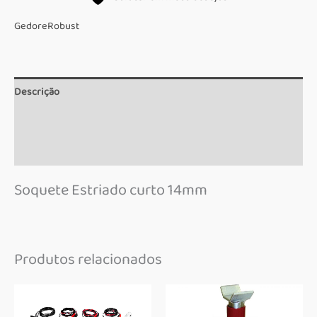
Robust
quantidade
Gedore
Robust
Descrição
Informação adicional
Marca
Soquete Estriado curto 14mm
Produtos relacionados