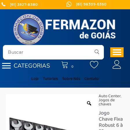
Ir
(61) 98309-6360
(61) 3627-8380
para
o
conteúdo
CATEGORIAS
0
Loja
Tutoriais
Sobre Nós
Contato
Auto Center
,
Jogos de
chaves
Jogo
Chave Fixa
Robust 6 à