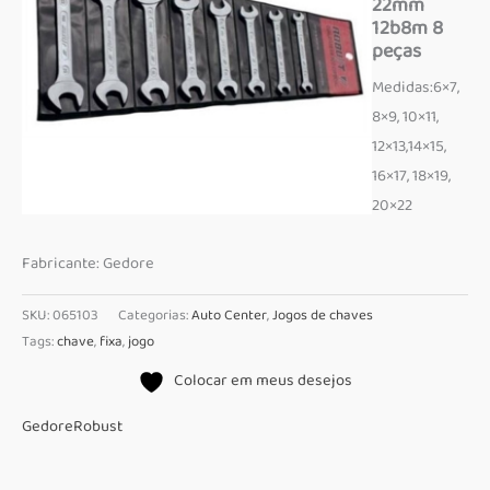
22mm
12b8m 8
peças
Medidas:6×7,
8×9, 10×11,
12×13,14×15,
16×17, 18×19,
20×22
Fabricante: Gedore
SKU:
065103
Categorias:
Auto Center
,
Jogos de chaves
Tags:
chave
,
fixa
,
jogo
Colocar em meus desejos
Gedore
Robust