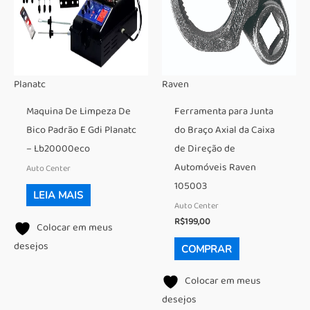
Planatc
Raven
Maquina De Limpeza De
Ferramenta para Junta
Bico Padrão E Gdi Planatc
do Braço Axial da Caixa
– Lb20000eco
de Direção de
Automóveis Raven
Auto Center
105003
LEIA MAIS
Auto Center
R$
199,00
Colocar em meus
desejos
COMPRAR
Colocar em meus
desejos