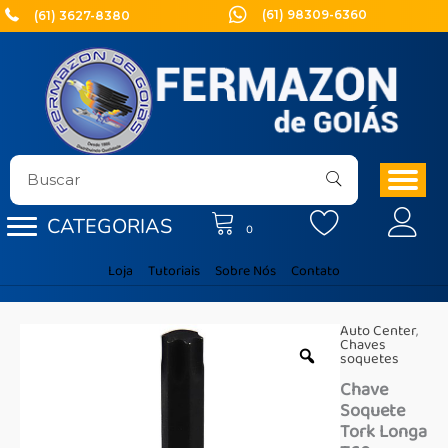
Ir
(61) 98309-6360
(61) 3627-8380
para
o
conteúdo
CATEGORIAS
0
Loja
Tutoriais
Sobre Nós
Contato
Auto Center
,
Chaves
soquetes
Chave
Soquete
Tork Longa