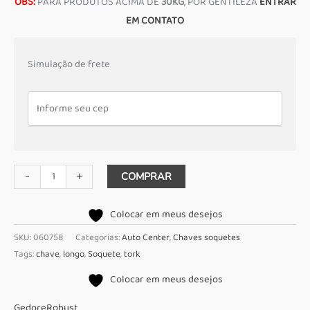
OBS:
PARA PRODUTOS ACIMA DE
30KG
, POR GENTILEZA
ENTRAR
EM CONTATO
Simulação de frete
Chave
-
+
COMPRAR
Soquete
Tork
Colocar em meus desejos
Longa
SKU:
060758
Categorias:
Auto Center
,
Chaves soquetes
T60
Tags:
chave
,
longo
,
Soquete
,
tork
Robust
Colocar em meus desejos
quantidade
Gedore
Robust