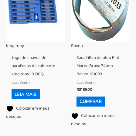
King tony
Raven
Jogo de chaves de
Saca filtro de óleo Fiat
parafusos de cabeçote
Marea Brava 74mm
king tony 1013CQ
Raven 101033
Auto Center
Auto Center
R$
189,00
LEIA MAIS
COMPRAR
Colocar em meus
Colocar em meus
desejos
desejos