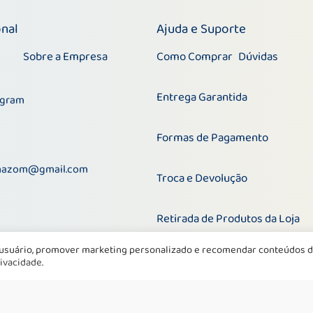
onal
Ajuda e Suporte
Sobre a Empresa
Como Comprar
Dúvidas
Entrega Garantida
agram
Formas de Pagamento
@gmail.com
mazom@gmail.com
Troca e Devolução
Retirada de Produtos da Loja
usuário, promover marketing personalizado e recomendar conteúdos d
rivacidade
.
© 2022 Fermazon de Goiás. Todos os direitos reservados.