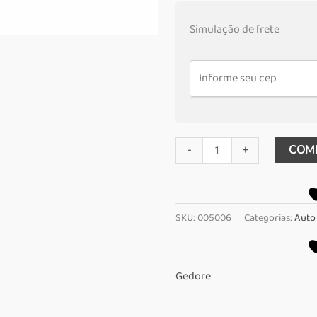
Simulação de frete
Chave
-
+
COM
Estrela
aberta
17x19
SKU:
005006
Categorias:
Auto
mm
Gedore
quantidade
Gedore