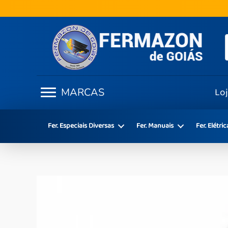
Ir
para
o
conteúdo
Lo
MARCAS
Fer. Especiais Diversas
Fer. Manuais
Fer. Elétric