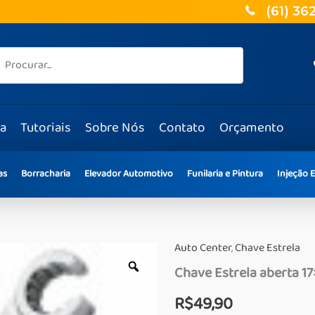
(61) 36
ja
Tutoriais
Sobre Nós
Contato
Orçamento
as
Borracharia
Elevador Automotivo
Funilaria e Pintura
Injeção E
Auto Center
,
Chave Estrela
Chave Estrela aberta 
R$
49,90