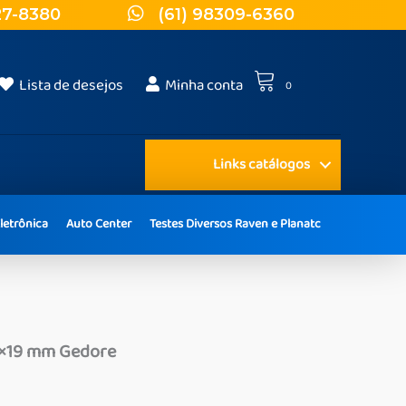
27-8380
(61) 98309-6360
Lista de desejos
Minha conta
0
Links catálogos
letrônica
Auto Center
Testes Diversos Raven e Planatc
17×19 mm Gedore