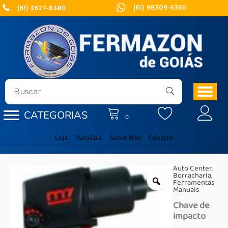
Ir
(61) 98309-6360
(61) 3627-8380
para
o
conteúdo
CATEGORIAS
0
Loja
Tutoriais
Sobre Nós
Contato
Auto Center
,
Borracharia
,
Ferramentas
Manuais
Chave de
impacto