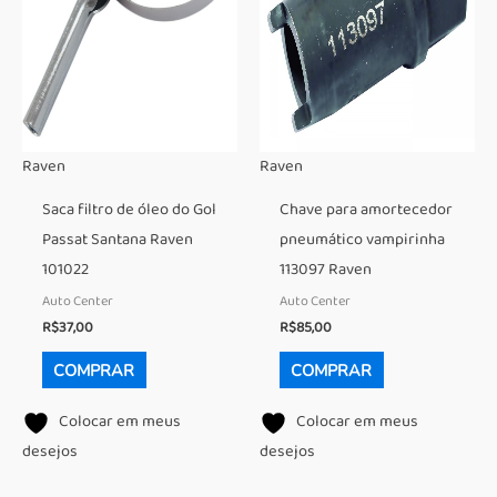
Raven
Raven
Saca filtro de óleo do Gol
Chave para amortecedor
Passat Santana Raven
pneumático vampirinha
101022
113097 Raven
Auto Center
Auto Center
R$
37,00
R$
85,00
COMPRAR
COMPRAR
Colocar em meus
Colocar em meus
desejos
desejos