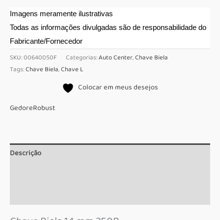
Imagens meramente ilustrativas
Todas as informações divulgadas são de responsabilidade do
Fabricante/Fornecedor
SKU:
00640050F
Categorias:
Auto Center
,
Chave Biela
Tags:
Chave Biela
,
Chave L
Colocar em meus desejos
Gedore
Robust
Descrição
Informação adicional
Marca