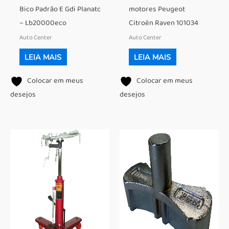
Bico Padrão E Gdi Planatc
motores Peugeot
– Lb20000eco
Citroën Raven 101034
Auto Center
Auto Center
LEIA MAIS
LEIA MAIS
Colocar em meus
Colocar em meus
desejos
desejos