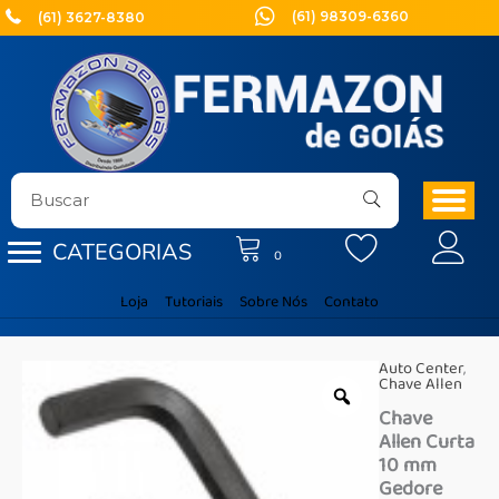
Ir
(61) 98309-6360
(61) 3627-8380
para
o
conteúdo
CATEGORIAS
0
Loja
Tutoriais
Sobre Nós
Contato
Auto Center
,
Chave Allen
Chave
Allen Curta
10 mm
Gedore