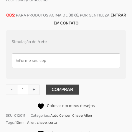
OBS:
PARA PRODUTOS ACIMA DE
30KG
, POR GENTILEZA
ENTRAR
EM CONTATO
Simulação de frete
Chave
-
+
COMPRAR
Allen
Curta
Colocar em meus desejos
10
SKU:
012011
Categorias:
Auto Center
,
Chave Allen
mm
Tags:
10mm
,
Allen
,
chave
,
curta
Gedore