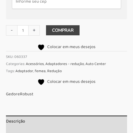
Adaptador
-
+
COMPRAR
Redução
3/4
Colocar em meus desejos
x
SKU:
060337
1"
Categorias:
Acessórios
,
Adaptadores - redução
,
Auto Center
Ref.
Tags:
Adaptador
,
femea
,
Redução
3425
Colocar em meus desejos
Robust
quantidade
Gedore
Robust
Descrição