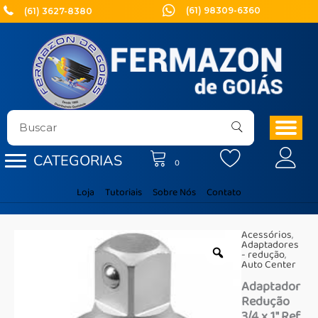
Ir
(61) 98309-6360
(61) 3627-8380
para
o
conteúdo
CATEGORIAS
0
Loja
Tutoriais
Sobre Nós
Contato
Acessórios
,
Adaptadores
- redução
,
Auto Center
Adaptador
Redução
3/4 x 1″ Ref.